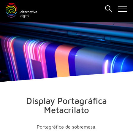
Display Portagráfica
Vinilo de corte
Metacrilato
3M Fundido
Consumibles
Arenado
Portagráfica de sobremesa.
Especial
Backlight Latx/Solv
Acabados