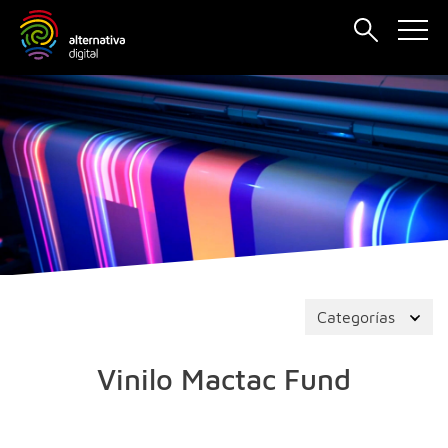
Categorías
Vinilo Mactac Fund
Vinilo de corte
3M Fundido
Consumibles
Arenado